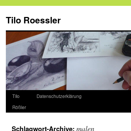
Tilo Roessler
Zum
Tilo
Datenschutzerklärung
Inhalt
Rößler
springen
malen
Schlagwort-Archive: