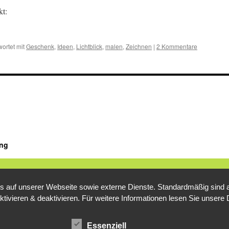
kt:
ortet mit
Geschenk
,
Ideen
,
Lichtblick
,
malen
,
Zeichnen
|
2 Kommentare
ung
auf unserer Webseite sowie externe Dienste. Standardmäßig sind all
ktivieren & deaktivieren. Für weitere Informationen lesen Sie unse
Essenziell