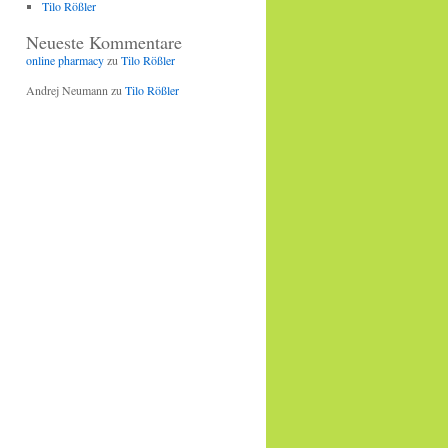
Tilo Rößler
Neueste Kommentare
online pharmacy
zu
Tilo Rößler
Andrej Neumann
zu
Tilo Rößler